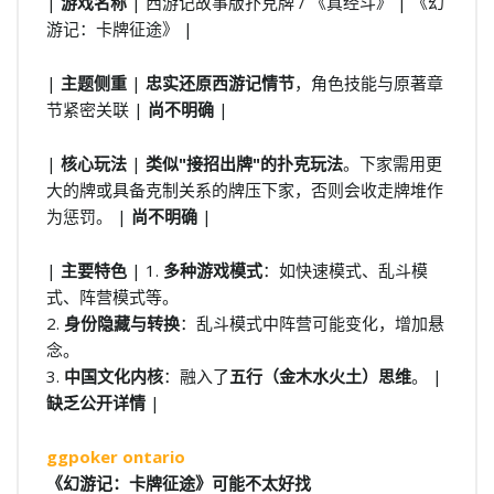
|
游戏名称
| 西游记故事版扑克牌 / 《真经斗》 | 《幻
游记：卡牌征途》 |
|
主题侧重
|
忠实还原西游记情节
，角色技能与原著章
节紧密关联 |
尚不明确
|
|
核心玩法
|
类似"接招出牌"的扑克玩法
。下家需用更
大的牌或具备克制关系的牌压下家，否则会收走牌堆作
为惩罚。 |
尚不明确
|
|
主要特色
| 1.
多种游戏模式
：如快速模式、乱斗模
式、阵营模式等。
2.
身份隐藏与转换
：乱斗模式中阵营可能变化，增加悬
念。
3.
中国文化内核
：融入了
五行（金木水火土）思维
。 |
缺乏公开详情
|
ggpoker ontario
《幻游记：卡牌征途》可能不太好找