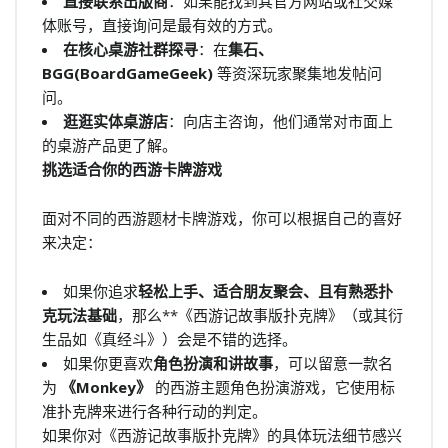
直接联系出版商
：如果能找到其官方网站或社交媒
体账号，直接询问是最有效的方式。
在核心桌游社群探寻
：在
集石、
BGG(BoardGameGeek)
等资深玩家聚集地发帖问
问。
逛逛实体桌游店
：向店主咨询，他们通常对市面上
的桌游产品更了解。
挑选适合你的西游卡牌游戏
面对不同的西游题材卡牌游戏，你可以根据自己的喜好
来决定：
如果你追求
轻松上手、适合朋友聚会、且有熟悉扑
克玩法基础
，那么**《西游记故事版扑克牌》（或其衍
生品如《真经斗》）会是不错的选择。
如果你更喜欢
角色扮演和讲故事
，可以留意一款名
为
《Monkey》
的西游主题角色扮演游戏，它使用标
准扑克牌来进行各种行动的判定。
如果你对《西游记故事版扑克牌》的具体玩法细节感兴