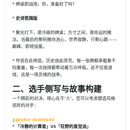
* 牌桌即战场，你，准备好了吗？
*
史诗氛围版
* 聚光灯下，是冷峻的牌桌；方寸之间，是命运的赌
注。当最后的筹码推向池心，世界寂静，只剩心跳——
巅峰，即将加冕。
* 传说在此缔造，历史由此改写。每一张牌都承载着千
钧重量，每一次抉择都牵动着万众呼吸。这不仅是游
戏，这是一场灵魂的战争。
二、选手侧写与故事构建
一个精彩的对决，核心在于“人”。您可以考虑塑造风格
迥异的对手：
ggpoker download
*
「冷静的计算者」VS「狂野的直觉派」