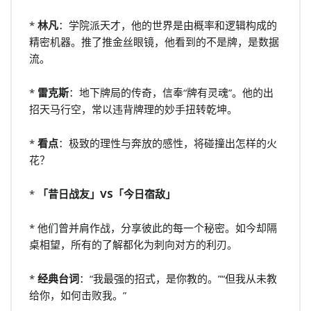
*
林凡
：学院派天才，他的世界是由概率和逻辑构成的
精密机器。推了推金丝眼镜，他看到的不是牌，是数据
流。
*
雷克斯
：地下牌局的传奇，信奉“牌有灵魂”。他的出
招天马行空，常以违背牌理的妙手扭转乾坤。
*
看点
：极致的理性与奔放的感性，将碰撞出怎样的火
花？
*
「昔日战友」VS「今日宿敌」
* 他们曾并肩作战，分享彼此的每一个秘密。如今却隔
桌相望，所有的了解都化为刺向对方的利刃。
*
经典台词
：“我最强的招式，是你教的。”“但我从未教
给你，如何击败我。”