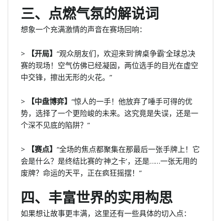
三、点燃气氛的解说词
想象一个充满激情的声音在赛场回响：
>
【开局】
“观众朋友们，欢迎来到‘牌桌争霸’全球总决
赛的现场！空气仿佛已经凝固，两位选手的目光在虚空
中交锋，擦出无形的火花。”
>
【中盘博弈】
“惊人的一手！他放弃了唾手可得的优
势，选择了一个更险峻的未来。这究竟是失误，还是一
个深不见底的陷阱？”
>
【赛点】
“全场的焦点都聚集在那最后一张手牌上！它
会是什么？是终结比赛的‘神之卡’，还是……一张无用的
废牌？命运的天平，正在疯狂摇摆！”
四、丰富世界的实用构思
如果想让故事更丰满，这里还有一些具体的切入点：