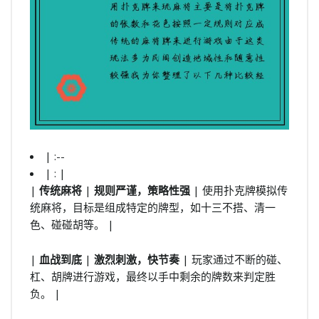
| :--
| : |
|
传统麻将
|
规则严谨，策略性强
| 使用扑克牌模拟传
统麻将，目标是组成特定的牌型，如十三不搭、清一
色、碰碰胡等。 |
|
血战到底
|
激烈刺激，快节奏
| 玩家通过不断的碰、
杠、胡牌进行游戏，最终以手中剩余的牌数来判定胜
负。 |